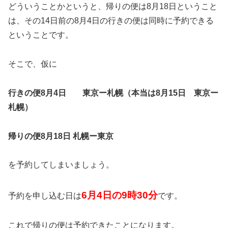
どういうことかというと、帰りの便は8月18日ということ
は、その14日前の8月4日の行きの便は同時に予約できる
ということです。
そこで、仮に
行きの便
8
月
4
日 東京ー札幌（本当は
8
月
15
日 東京ー
札幌）
帰りの便
8
月
18
日
札幌ー東京
を予約してしまいましょう。
6
月
4
日の
9
時
30
分
予約を申し込む日は
です。
これで帰りの便は予約できたことになります。